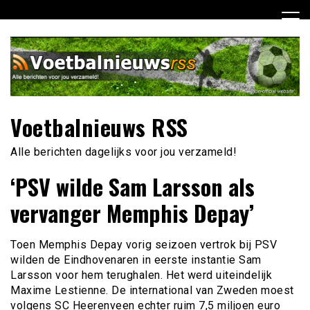
Ga
naar
de
inhoud
Voetbalnieuws RSS
Alle berichten dagelijks voor jou verzameld!
‘PSV wilde Sam Larsson als
vervanger Memphis Depay’
Toen Memphis Depay vorig seizoen vertrok bij PSV
wilden de Eindhovenaren in eerste instantie Sam
Larsson voor hem terughalen. Het werd uiteindelijk
Maxime Lestienne. De international van Zweden moest
volgens SC Heerenveen echter ruim 7,5 miljoen euro