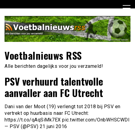
Ga
naar
de
inhoud
Voetbalnieuws RSS
Alle berichten dagelijks voor jou verzameld!
PSV verhuurd talentvolle
aanvaller aan FC Utrecht
Dani van der Moot (19) verlengt tot 2018 bij PSV en
vertrekt op huurbasis naar FC Utrecht:
https://t.co/qAqSiMk7EX pic.twitter.com/OnbWHSCWDI
— PSV (@PSV) 21 juni 2016