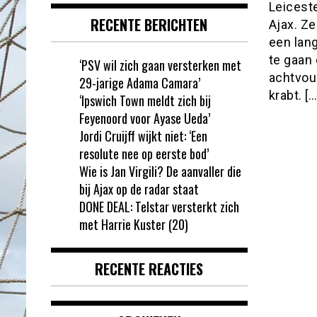
Leicest
RECENTE BERICHTEN
Ajax. Ze
een lang
te gaan 
‘PSV wil zich gaan versterken met
achtvoud
29-jarige Adama Camara’
krabt. […
‘Ipswich Town meldt zich bij
Feyenoord voor Ayase Ueda’
Jordi Cruijff wijkt niet: ‘Een
resolute nee op eerste bod’
Wie is Jan Virgili? De aanvaller die
bij Ajax op de radar staat
DONE DEAL: Telstar versterkt zich
met Harrie Kuster (20)
RECENTE REACTIES