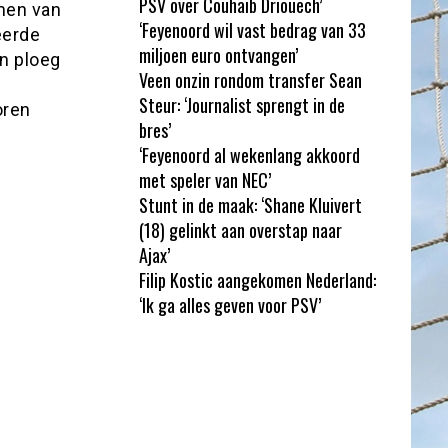
PSV over Couhaib Driouech’
emen van
‘Feyenoord wil vast bedrag van 33
eerde
miljoen euro ontvangen’
en ploeg
Veen onzin rondom transfer Sean
Steur: ‘Journalist sprengt in de
oren
bres’
‘Feyenoord al wekenlang akkoord
met speler van NEC’
Stunt in de maak: ‘Shane Kluivert
(18) gelinkt aan overstap naar
Ajax’
Filip Kostic aangekomen Nederland:
‘Ik ga alles geven voor PSV’