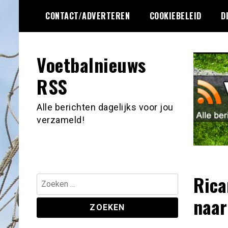
Ga
CONTACT/ADVERTEREN
COOKIEBELEID
D
naar
de
inhoud
Voetbalnieuws
RSS
Alle berichten dagelijks voor jou
verzameld!
Rica
Zoeken
naar:
naar