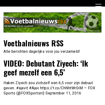
Ga
naar
de
inhoud
Voetbalnieuws RSS
Alle berichten dagelijks voor jou verzameld!
VIDEO: Debutant Ziyech: ‘Ik
geef mezelf een 6,5’
Hakim Ziyech zou zichzelf een 6,5 voor zijn debuut
geven. #ajavit #Ajax https://t.co/ChNhtWr0iM — FOX
Sports (@FOXSportsnl) September 11, 2016