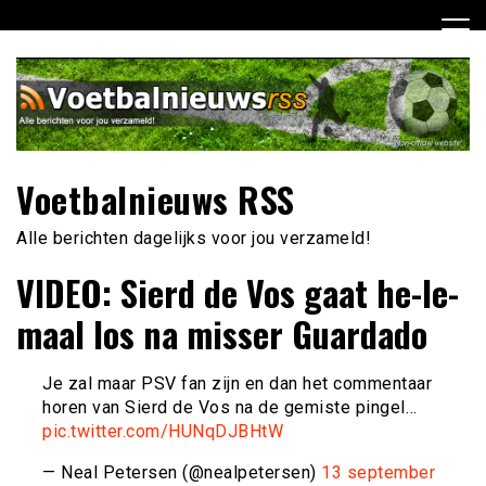
Ga
naar
de
inhoud
Voetbalnieuws RSS
Alle berichten dagelijks voor jou verzameld!
VIDEO: Sierd de Vos gaat he-le-
maal los na misser Guardado
Je zal maar PSV fan zijn en dan het commentaar
horen van Sierd de Vos na de gemiste pingel…
pic.twitter.com/HUNqDJBHtW
— Neal Petersen (@nealpetersen)
13 september