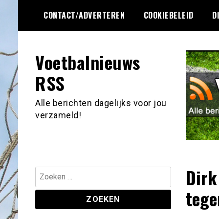
Ga
CONTACT/ADVERTEREN
COOKIEBELEID
D
naar
de
inhoud
Voetbalnieuws
RSS
Alle berichten dagelijks voor jou
verzameld!
Dirk
Zoeken
naar:
tege