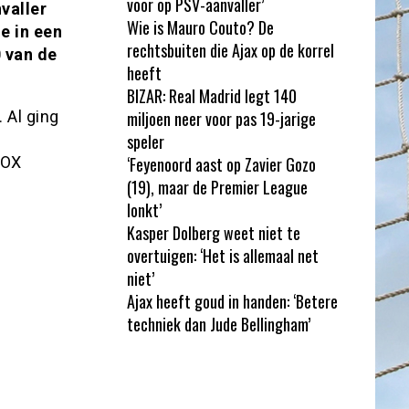
voor op PSV-aanvaller’
valler
Wie is Mauro Couto? De
e in een
rechtsbuiten die Ajax op de korrel
 van de
heeft
BIZAR: Real Madrid legt 140
 Al ging
miljoen neer voor pas 19-jarige
speler
FOX
‘Feyenoord aast op Zavier Gozo
(19), maar de Premier League
lonkt’
Kasper Dolberg weet niet te
overtuigen: ‘Het is allemaal net
niet’
Ajax heeft goud in handen: ‘Betere
techniek dan Jude Bellingham’