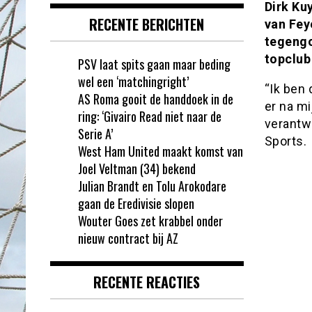
Dirk Ku
RECENTE BERICHTEN
van Fey
tegengo
topclub 
PSV laat spits gaan maar beding
wel een ‘matchingright’
“Ik ben 
AS Roma gooit de handdoek in de
er na mi
ring: ‘Givairo Read niet naar de
verantwo
Serie A’
Sports.
West Ham United maakt komst van
Joel Veltman (34) bekend
Julian Brandt en Tolu Arokodare
gaan de Eredivisie slopen
Wouter Goes zet krabbel onder
nieuw contract bij AZ
RECENTE REACTIES