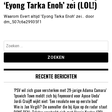
‘Eyong Tarka Enoh’ zei (LOL!)
Waarom Evert altijd 'Eyong Tarka Enoh' zei… door
dm_507c6a29935f1
Zoeken
naar:
RECENTE BERICHTEN
‘PSV wil zich gaan versterken met 29-jarige Adama Camara’
‘Ipswich Town meldt zich bij Feyenoord voor Ayase Ueda’
Jordi Cruijff wijkt niet: ‘Een resolute nee op eerste bod’
Wie is Jan Virgili? De aanvaller die bij Ajax op de radar staat