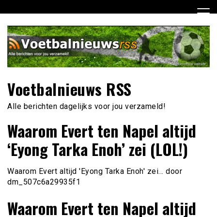
Ga
naar
de
inhoud
Voetbalnieuws RSS
Alle berichten dagelijks voor jou verzameld!
Waarom Evert ten Napel altijd
‘Eyong Tarka Enoh’ zei (LOL!)
Waarom Evert altijd 'Eyong Tarka Enoh' zei… door
dm_507c6a29935f1
Waarom Evert ten Napel altijd