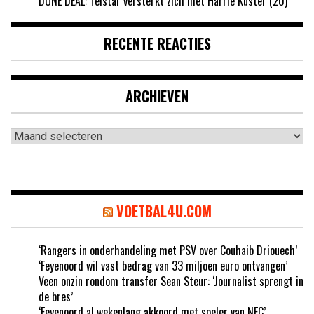
DONE DEAL: Telstar versterkt zich met Harrie Kuster (20)
RECENTE REACTIES
ARCHIEVEN
Archieven
VOETBAL4U.COM
‘Rangers in onderhandeling met PSV over Couhaib Driouech’
‘Feyenoord wil vast bedrag van 33 miljoen euro ontvangen’
Veen onzin rondom transfer Sean Steur: ‘Journalist sprengt in
de bres’
‘Feyenoord al wekenlang akkoord met speler van NEC’