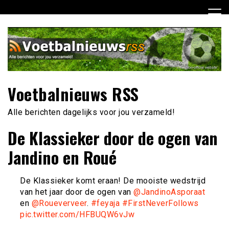
Ga
naar
de
inhoud
Voetbalnieuws RSS
Alle berichten dagelijks voor jou verzameld!
De Klassieker door de ogen van
Jandino en Roué
De Klassieker komt eraan! De mooiste wedstrijd
van het jaar door de ogen van
@JandinoAsporaat
en
@Roueverveer
.
#feyaja
#FirstNeverFollows
pic.twitter.com/HFBUQW6vJw