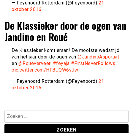
— Feyenoord Rotterdam (@Feyenoord)
21
oktober 2016
De Klassieker door de ogen van
Jandino en Roué
De Klassieker komt eraan! De mooiste wedstrijd
van het jaar door de ogen van
@JandinoAsporaat
en
@Roueverveer
.
#feyaja
#FirstNeverFollows
pic.twitter.com/HFBUQW6vJw
— Feyenoord Rotterdam (@Feyenoord)
21
oktober 2016
Zoeken
naar: