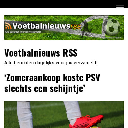
Ga
naar
de
inhoud
Voetbalnieuws RSS
Alle berichten dagelijks voor jou verzameld!
‘Zomeraankoop koste PSV
slechts een schijntje’