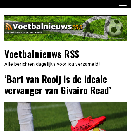
Ga
naar
de
inhoud
Voetbalnieuws RSS
Alle berichten dagelijks voor jou verzameld!
‘Bart van Rooij is de ideale
vervanger van Givairo Read’