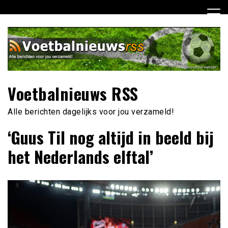
Ga
naar
de
inhoud
Voetbalnieuws RSS
Alle berichten dagelijks voor jou verzameld!
‘Guus Til nog altijd in beeld bij
het Nederlands elftal’