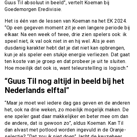
Guus Til absoluut in beeld”, vertelt Koeman bij
Goedemorgen Eredivisie.
Het is één van de lessen van Koeman na het EK 2024.
“Op een gegeven moment zit je een langere periode bij
elkaar. Na een week of twee, drie zien spelers ook: ik
speel niet, ik val ook niet in en hij wel. Als je een
dusdanig karakter hebt dat je dat niet kan opbrengen,
kun je als speler een stukje energie verliezen. Dat gaat
ten koste van je groep en dat probeer je uit te sluiten.
Hoe moeilijk dat ook is, want teleurstelling is logisch.”
“Guus Til nog altijd in beeld bij het
Nederlands elftal”
“Maar je moet wel iedere dag gas geven en de anderen
het, ook na drie weken, zo moeilijk mogelijk maken. De
ene speler gaat daar makkelijker en beter mee om dan
de andere, dat is gewoon zo”, aldus Koeman. Kan Til
dan alvast met potlood worden ingevuld in de Oranje-
selectie? “Dat zou ik niet doen”, lacht de keuzeheer.