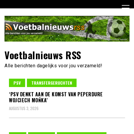
Ga
naar
de
inhoud
Voetbalnieuws RSS
Alle berichten dagelijks voor jou verzameld!
PSV
TRANSFERGERUCHTEN
‘PSV DENKT AAN DE KOMST VAN PEPERDURE
WOJCIECH MOŃKA’
AUGUSTUS 3, 2026