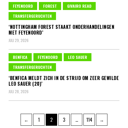
FEYENOORD
FOREST
GIVAIRO READ
TRANSFERGERUCHTEN
‘NOTTINGHAM FOREST STAAKT ONDERHANDELINGEN
MET FEYENOORD’
JULI 29, 2026
BENFICA
FEYENOORD
LEO SAUER
TRANSFERGERUCHTEN
‘BENFICA MELDT ZICH IN DE STRIJD OM ZEER GEWILDE
LEO SAUER (20)’
JULI 28, 2026
Berichten
Pagina
Pagina
Pagina
Pagina
←
1
2
3
…
114
→