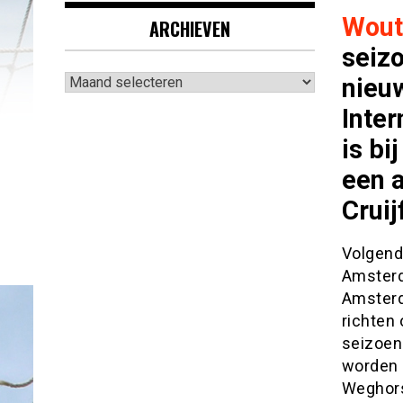
Wout
ARCHIEVEN
seizo
Archieven
nieu
Inter
is bi
een a
Cruij
Volgend
Amsterd
Amsterd
richten 
seizoen
worden 
Weghors