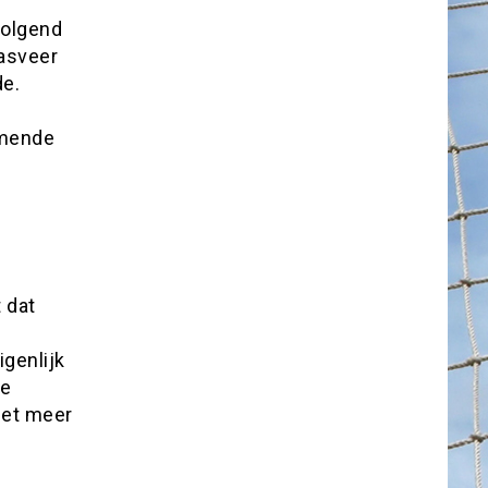
volgend
Pasveer
de.
omende
 dat
genlijk
De
iet meer