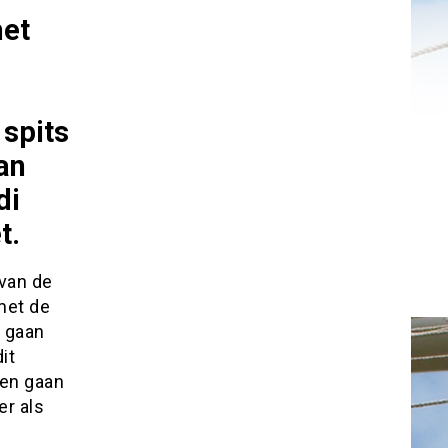
het
 spits
an
di
t.
 van de
met de
 gaan
it
ten gaan
r als