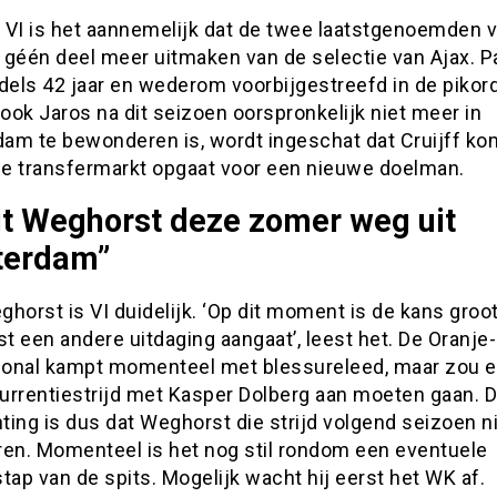
 VI is het aannemelijk dat de twee laatstgenoemden 
 géén deel meer uitmaken van de selectie van Ajax. 
dels 42 jaar en wederom voorbijgestreefd in de pikor
ok Jaros na dit seizoen oorspronkelijk niet meer in
am te bewonderen is, wordt ingeschat dat Cruijff k
e transfermarkt opgaat voor een nieuwe doelman.
t Weghorst deze zomer weg uit
erdam”
horst is VI duidelijk. ‘Op dit moment is de kans groot
 een andere uitdaging aangaat’, leest het. De Oranje-
tional kampt momenteel met blessureleed, maar zou ei
urrentiestrijd met Kasper Dolberg aan moeten gaan. 
ting is dus dat Weghorst die strijd volgend seizoen n
ren. Momenteel is het nog stil rondom een eventuele
tap van de spits. Mogelijk wacht hij eerst het WK af.