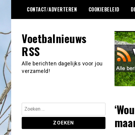
Ga
CONTACT/ADVERTEREN
COOKIEBELEID
D
naar
de
inhoud
Voetbalnieuws
RSS
Alle berichten dagelijks voor jou
verzameld!
‘Wou
Zoeken
naar:
maan