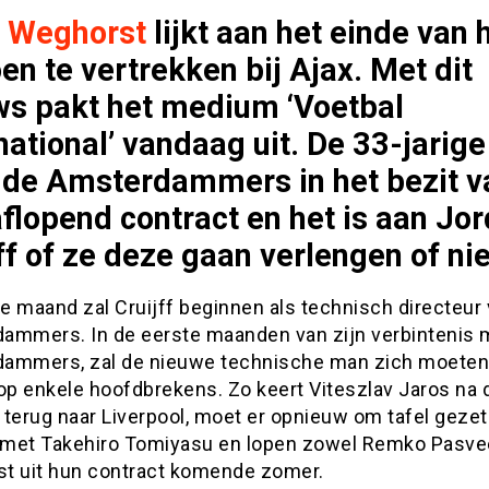
 Weghorst
lijkt aan het einde van 
en te vertrekken bij Ajax. Met dit
ws pakt het medium ‘Voetbal
national’ vandaag uit. De 33-jarige
j de Amsterdammers in het bezit v
flopend contract en het is aan Jor
ff of ze deze gaan verlengen of nie
e maand zal Cruijff beginnen als technisch directeur
ammers. In de eerste maanden van zijn verbintenis 
ammers, zal de nieuwe technische man zich moeten
op enkele hoofdbrekens. Zo keert Viteszlav Jaros na d
 terug naar Liverpool, moet er opnieuw om tafel geze
met Takehiro Tomiyasu en lopen zowel Remko Pasvee
t uit hun contract komende zomer.