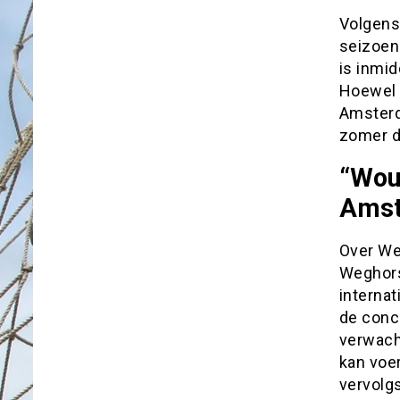
Volgens
seizoen
is inmid
Hoewel o
Amsterd
zomer d
“Wou
Amst
Over Weg
Weghorst
interna
de conc
verwach
kan voe
vervolgs