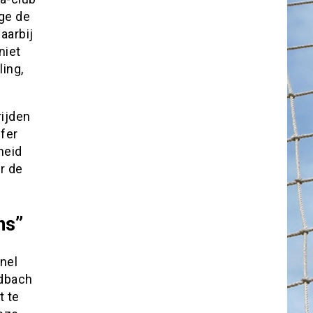
ge de
aarbij
niet
ling,
ijden
fer
heid
r de
ns”
snel
adbach
t te