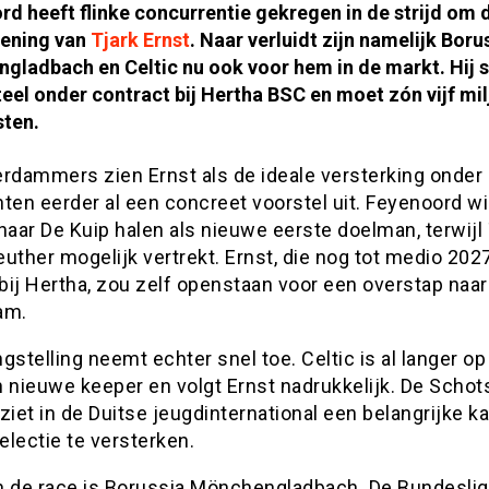
d heeft flinke concurrentie gekregen in de strijd om 
ening van
Tjark Ernst
. Naar verluidt zijn namelijk Boru
gladbach en Celtic nu ook voor hem in de markt. Hij s
el onder contract bij Hertha BSC en moet zón vijf mi
sten.
rdammers zien Ernst als de ideale versterking onder 
ten eerder al een concreet voorstel uit. Feyenoord wi
naar De Kuip halen als nieuwe eerste doelman, terwij
uther mogelijk vertrekt. Ernst, die nog tot medio 202
 bij Hertha, zou zelf openstaan voor een overstap naar
am.
gstelling neemt echter snel toe. Celtic is al langer o
n nieuwe keeper en volgt Ernst nadrukkelijk. De Schot
ziet in de Duitse jeugdinternational een belangrijke k
lectie te versterken.
n de race is Borussia Mönchengladbach. De Bundeslig