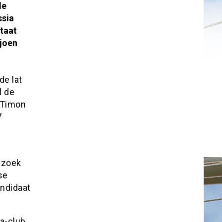
de
ssia
taat
ljoen
de lat
l de
l Timon
7
p zoek
se
andidaat
a-club