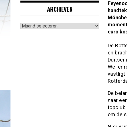
Feyenoor
ARCHIEVEN
handtek
Mönchen
Archieven
momente
euro ko
De Rotte
en brach
Duitser 
Wellenre
vastligt
Rotterd
De belan
naar ee
topclub 
om de se
Nieuw i