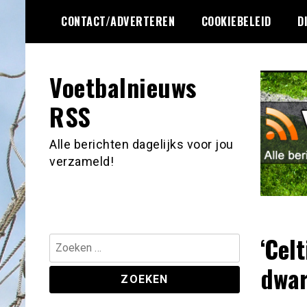
Ga
CONTACT/ADVERTEREN
COOKIEBELEID
D
naar
de
inhoud
Voetbalnieuws
RSS
Alle berichten dagelijks voor jou
verzameld!
‘Cel
Zoeken
naar:
dwar