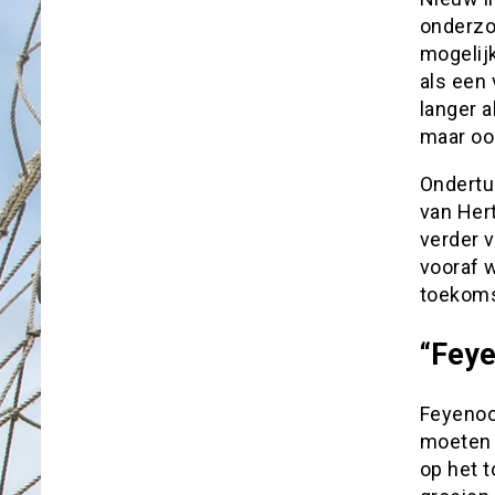
onderzo
mogelijk
als een 
langer a
maar ook
Ondertu
van Her
verder v
vooraf 
toekomst
“Feye
Feyenoor
moeten 
op het t