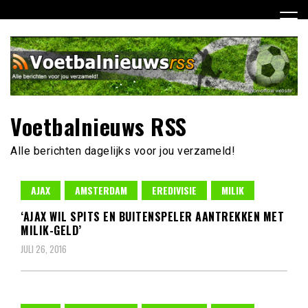
Ga
naar
de
inhoud
Voetbalnieuws RSS
Alle berichten dagelijks voor jou verzameld!
AJAX
AMSTERDAM
EREDIVISIE
MILIK
‘AJAX WIL SPITS EN BUITENSPELER AANTREKKEN MET
MILIK-GELD’
JULI 26, 2016