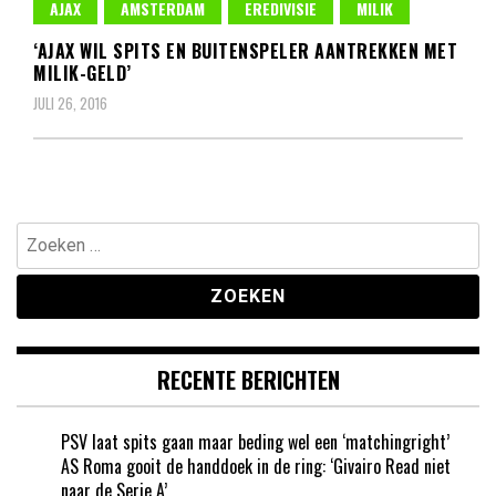
AJAX
AMSTERDAM
EREDIVISIE
MILIK
‘AJAX WIL SPITS EN BUITENSPELER AANTREKKEN MET
MILIK-GELD’
JULI 26, 2016
Zoeken
naar:
RECENTE BERICHTEN
PSV laat spits gaan maar beding wel een ‘matchingright’
AS Roma gooit de handdoek in de ring: ‘Givairo Read niet
naar de Serie A’