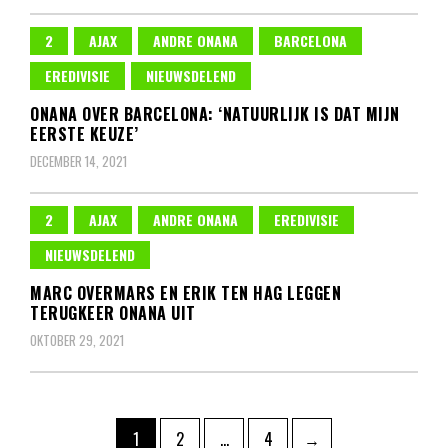
2
AJAX
ANDRE ONANA
BARCELONA
EREDIVISIE
NIEUWSDELEND
ONANA OVER BARCELONA: ‘NATUURLIJK IS DAT MIJN
EERSTE KEUZE’
DECEMBER 14, 2021
2
AJAX
ANDRE ONANA
EREDIVISIE
NIEUWSDELEND
MARC OVERMARS EN ERIK TEN HAG LEGGEN
TERUGKEER ONANA UIT
OKTOBER 29, 2021
Berichten
Pagina
Pagina
Pagina
1
2
…
4
→