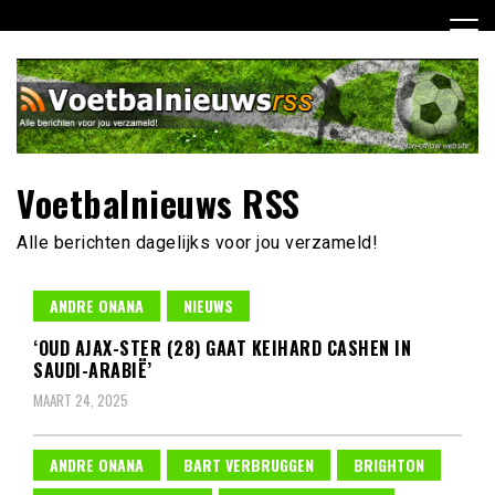
Ga
naar
de
inhoud
Voetbalnieuws RSS
Alle berichten dagelijks voor jou verzameld!
ANDRE ONANA
NIEUWS
‘OUD AJAX-STER (28) GAAT KEIHARD CASHEN IN
SAUDI-ARABIË’
MAART 24, 2025
ANDRE ONANA
BART VERBRUGGEN
BRIGHTON