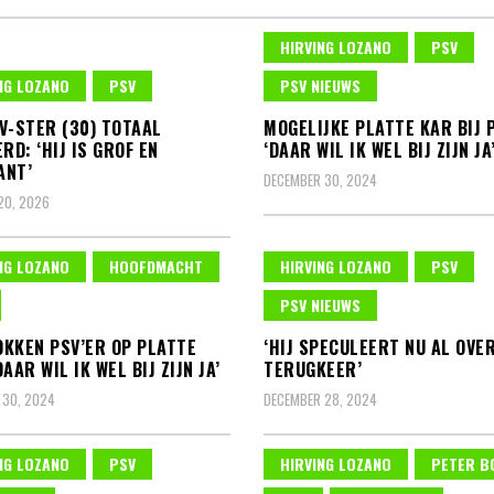
HIRVING LOZANO
PSV
NG LOZANO
PSV
PSV NIEUWS
V-STER (30) TOTAAL
MOGELIJKE PLATTE KAR BIJ 
RD: ‘HIJ IS GROF EN
‘DAAR WIL IK WEL BIJ ZIJN JA
ANT’
DECEMBER 30, 2024
20, 2026
NG LOZANO
HOOFDMACHT
HIRVING LOZANO
PSV
PSV NIEUWS
KKEN PSV’ER OP PLATTE
‘HIJ SPECULEERT NU AL OVE
AAR WIL IK WEL BIJ ZIJN JA’
TERUGKEER’
 30, 2024
DECEMBER 28, 2024
NG LOZANO
PSV
HIRVING LOZANO
PETER B