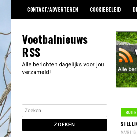
Ga
CONTACT/ADVERTEREN
COOKIEBELEID
D
naar
de
inhoud
Voetbalnieuws
RSS
Alle berichten dagelijks voor jou
verzameld!
Zoeken
BUITE
naar:
STELLI
MAART 16,