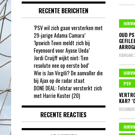
RECENTE BERICHTEN
HIRVI
‘PSV wil zich gaan versterken met
29-jarige Adama Camara’
OUD PS
GEFILEE
‘Ipswich Town meldt zich bij
ARROG
Feyenoord voor Ayase Ueda’
FEBRUARI 
Jordi Cruijff wijkt niet: ‘Een
resolute nee op eerste bod’
Wie is Jan Virgili? De aanvaller die
HIRVI
bij Ajax op de radar staat
PSV
DONE DEAL: Telstar versterkt zich
VERTRO
met Harrie Kuster (20)
KAR? ‘D
DECEMBER
RECENTE REACTIES
HIRVI