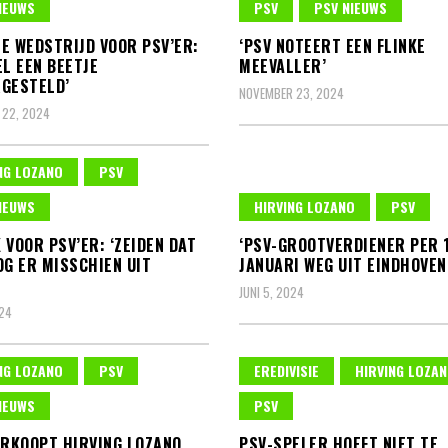
IEUWS
PSV
PSV NIEUWS
E WEDSTRIJD VOOR PSV’ER:
‘PSV NOTEERT EEN FLINKE
EL EEN BEETJE
MEEVALLER’
GESTELD’
NOVEMBER 23, 2024
 22, 2024
NG LOZANO
PSV
IEUWS
HIRVING LOZANO
PSV
 VOOR PSV’ER: ‘ZEIDEN DAT
‘PSV-GROOTVERDIENER PER 
OG ER MISSCHIEN UIT
JANUARI WEG UIT EINDHOVEN
’
JUNI 5, 2024
024
NG LOZANO
PSV
EREDIVISIE
HIRVING LOZA
IEUWS
PSV
ERKOOPT HIRVING LOZANO
PSV-SPELER HOEFT NIET TE