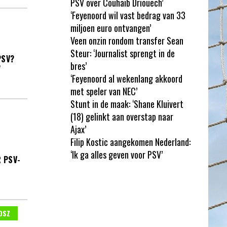
PSV over Couhaib Driouech’
‘Feyenoord wil vast bedrag van 33
miljoen euro ontvangen’
Veen onzin rondom transfer Sean
Steur: ‘Journalist sprengt in de
PSV?
bres’
’
‘Feyenoord al wekenlang akkoord
met speler van NEC’
Stunt in de maak: ‘Shane Kluivert
(18) gelinkt aan overstap naar
Ajax’
Filip Kostic aangekomen Nederland:
‘Ik ga alles geven voor PSV’
R PSV-
OSZ