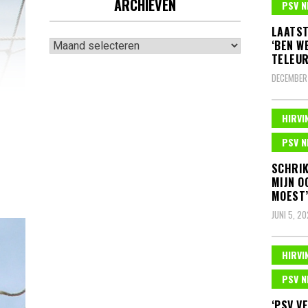
ARCHIEVEN
PSV N
LAATST
Archieven
‘BEN W
TELEUR
DECEMBER
HIRVI
PSV N
SCHRIK
MIJN O
MOEST
JUNI 5, 2
HIRVI
PSV N
‘PSV V