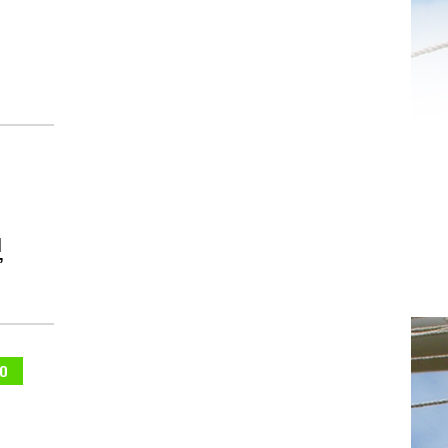
1
’
NO