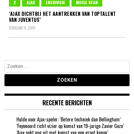
2
AJAX
EREDIVISIE
MOISE KEAN
‘AJAX DICHTBIJ HET AANTREKKEN VAN TOPTALENT
VAN JUVENTUS’
FEBRUARI 9, 2019
Zoeken
naar:
RECENTE BERICHTEN
Hulde voor Ajax-speler: ‘Betere techniek dan Bellingham’
‘Feyenoord richt vizier op komst van 19-jarige Zavier Gozo’
‘Ajax pakt nog uit met komst van een groot kanon’