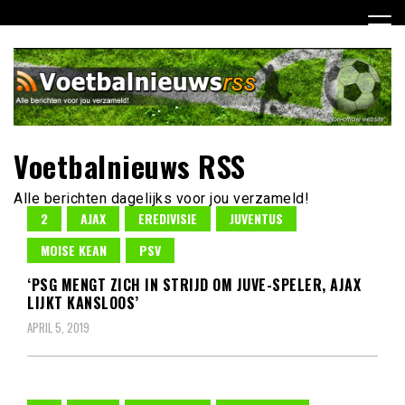
Ga
naar
de
inhoud
Voetbalnieuws RSS
Alle berichten dagelijks voor jou verzameld!
2
AJAX
EREDIVISIE
JUVENTUS
MOISE KEAN
PSV
‘PSG MENGT ZICH IN STRIJD OM JUVE-SPELER, AJAX
LIJKT KANSLOOS’
APRIL 5, 2019