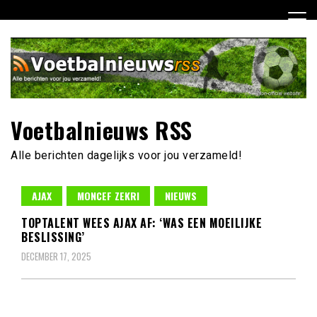
Ga
naar
de
inhoud
Voetbalnieuws RSS
Alle berichten dagelijks voor jou verzameld!
AJAX
MONCEF ZEKRI
NIEUWS
TOPTALENT WEES AJAX AF: ‘WAS EEN MOEILIJKE
BESLISSING’
DECEMBER 17, 2025