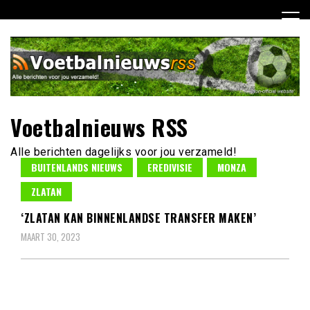
Ga
naar
de
inhoud
Voetbalnieuws RSS
Alle berichten dagelijks voor jou verzameld!
BUITENLANDS NIEUWS
EREDIVISIE
MONZA
ZLATAN
‘ZLATAN KAN BINNENLANDSE TRANSFER MAKEN’
MAART 30, 2023