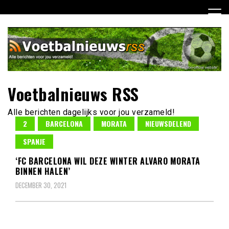
Ga
naar
de
inhoud
Voetbalnieuws RSS
Alle berichten dagelijks voor jou verzameld!
2
BARCELONA
MORATA
NIEUWSDELEND
SPANJE
‘FC BARCELONA WIL DEZE WINTER ALVARO MORATA
BINNEN HALEN’
DECEMBER 30, 2021