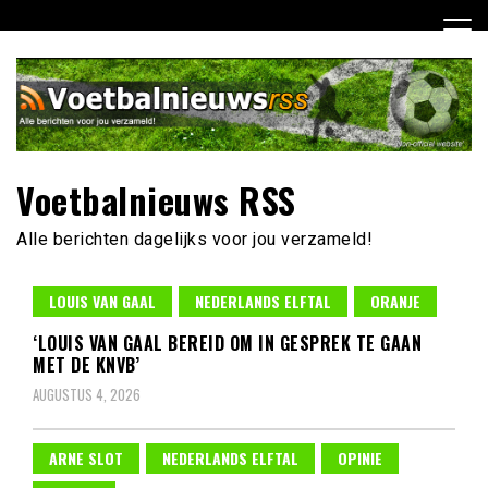
Ga
naar
de
inhoud
Voetbalnieuws RSS
Alle berichten dagelijks voor jou verzameld!
LOUIS VAN GAAL
NEDERLANDS ELFTAL
ORANJE
‘LOUIS VAN GAAL BEREID OM IN GESPREK TE GAAN
MET DE KNVB’
AUGUSTUS 4, 2026
ARNE SLOT
NEDERLANDS ELFTAL
OPINIE