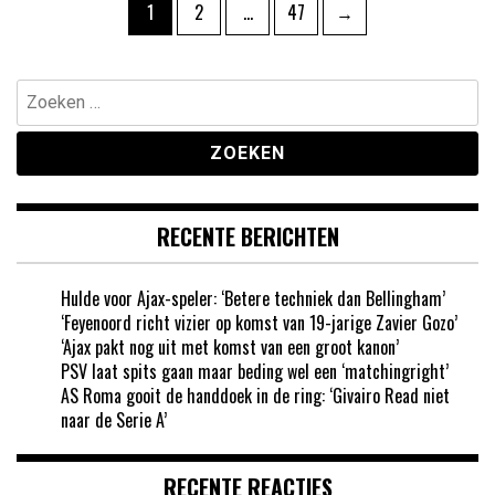
Berichten
Pagina
Pagina
Pagina
1
2
…
47
→
paginering
Zoeken
naar:
RECENTE BERICHTEN
Hulde voor Ajax-speler: ‘Betere techniek dan Bellingham’
‘Feyenoord richt vizier op komst van 19-jarige Zavier Gozo’
‘Ajax pakt nog uit met komst van een groot kanon’
PSV laat spits gaan maar beding wel een ‘matchingright’
AS Roma gooit de handdoek in de ring: ‘Givairo Read niet
naar de Serie A’
RECENTE REACTIES